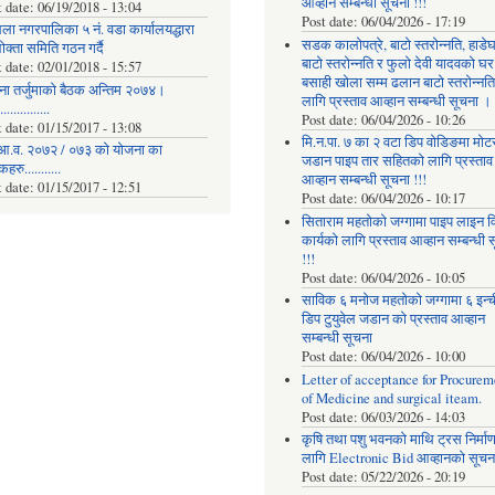
आव्हान सम्बन्धी सूचना !!!
t date:
06/19/2018 - 13:04
Post date:
06/04/2026 - 17:19
ला नगरपालिका ५ नं. वडा कार्यालयद्धारा
सडक कालोपत्रे, बाटो स्तरोन्नति, हाडे
क्ता समिति गठन गर्दै
बाटो स्तरोन्नति र फुलो देवी यादवको घर
t date:
02/01/2018 - 15:57
बसाही खोला सम्म ढलान बाटो स्तरोन्नत
ना तर्जुमाकाे बैठक अन्तिम २०७४।
लागि प्रस्ताव आव्हान सम्बन्धी सूचना ।
..............
Post date:
06/04/2026 - 10:26
t date:
01/15/2017 - 13:08
मि.न.पा. ७ का २ वटा डिप वोडिङमा मोट
आ.व. २०७२ / ०७३ को योजना का
जडान पाइप तार सहितको लागि प्रस्ताव
रु...........
आव्हान सम्बन्धी सूचना !!!
t date:
01/15/2017 - 12:51
Post date:
06/04/2026 - 10:17
सिताराम महतोको जग्गामा पाइप लाइन वि
कार्यको लागि प्रस्ताव आव्हान सम्बन्धी 
!!!
Post date:
06/04/2026 - 10:05
साविक ६ मनोज महतोको जग्गामा ६ इन्
डिप टुयुवेल जडान को प्रस्ताव आव्हान
सम्बन्धी सूचना
Post date:
06/04/2026 - 10:00
Letter of acceptance for Procurem
of Medicine and surgical iteam.
Post date:
06/03/2026 - 14:03
कृषि तथा पशु भवनको माथि ट्रस निर्मा
लागि Electronic Bid आव्हानको सूचना
Post date:
05/22/2026 - 20:19