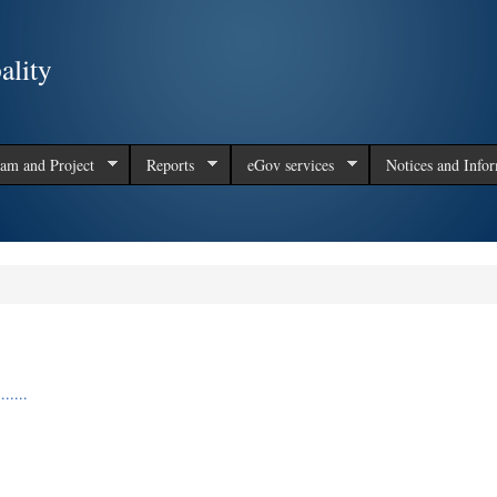
Skip to
main
ality
content
am and Project
Reports
eGov services
Notices and Info
.....