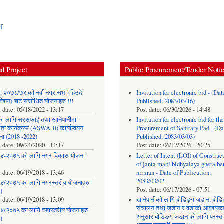
df
d Project
Public Procurement/Tender Noti
. २०७८/७९ को नवौं नगर सभा (हिउदे
Invitation for electronic bid - (Dat
वेशन) बाट संसोधित योजनाहरु !!!
Published: 2083/03/16)
t date:
05/18/2022 - 13:17
Post date:
06/30/2026 - 14:48
का लागि सरसफाई तथा खानेपानीमा
Invitation for electronic bid for the
रता कार्यक्रम (ASWA-II) कार्यान्वयन
Procurement of Sanitary Pad - (Da
ना (2018 -2022)
Published: 2083/03/03)
t date:
09/24/2020 - 14:17
Post date:
06/17/2026 - 20:25
४-२०७५ को लागि नगर विकास योजना
Letter of Intent (LOI) of Construc
of janta mabi bidhyalaya ghera be
t date:
06/19/2018 - 13:46
nirman - Date of Publication:
2083/03/02
४/२०७५ का लागि नगरस्तरीय योजनाहरु
Post date:
06/17/2026 - 07:51
।
t date:
06/19/2018 - 13:09
खानेपानीको लागि बोडिङ्ग जडान, बोडि
संचालन तथा जडान र वडाको आवश्यक
४/२०७५ का लागि वडास्तरीय योजनाहरु
अनुसार बोडिङ्ग जडान को लागि प्रस्त
।