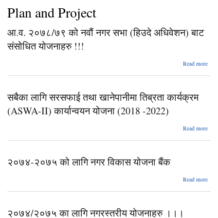
Plan and Project
आ.व. २०७८/७९ को नवौं नगर सभा (हिउदे अधिवेशन) बाट
संसोधित योजनाहरु !!!
a
Read more
२०७
को
सबैका लागि सरसफाई तथा खानेपानीमा तिब्रता कार्यक्रम
नगर
(
(ASWA-II) कार्यान्वयन योजना (2018 -2022)
अधिव
a
Read more
सं
योज
सर
२०७४-२०७५ को लागि नगर विकास योजना बैंक
खानेप
त
Read more
कार्
२०७
(AS
को ल
विका
कार्य
२०७४/२०७५ का लागि नगरस्तरीय योजनाहरु ।।।