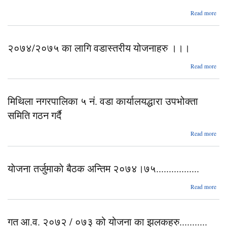
(
Read more
-2
२०७
नग
२०७४/२०७५ का लागि वडास्तरीय योजनाहरु ।।।
य
Read more
२०७
व
मिथिला नगरपालिका ५ नं. वडा कार्यालयद्धारा उपभोक्ता
य
समिति गठन गर्दै
Read more
नगर
५ 
याेजना तर्जुमाकाे बैठक अन्तिम २०७४।७५.................
कार्या
उ
समि
ab
Read more
तर्
अन्
७५....
गत आ.व. २०७२ / ०७३ को योजना का झलकहरु...........