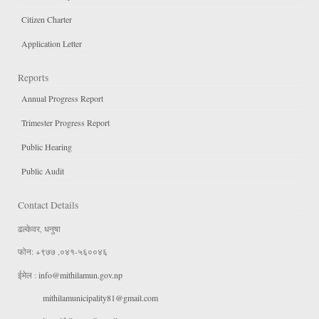
Citizen Charter
Application Letter
Reports
Annual Progress Report
Trimester Progress Report
Public Hearing
Public Audit
Contact Details
ढल्केवर, धनुषा
फोन: +९७७ ,०४१-५६००४६
ईमेल :
info@mithilamun.gov.np
mithilamunicipality81@gmail.com