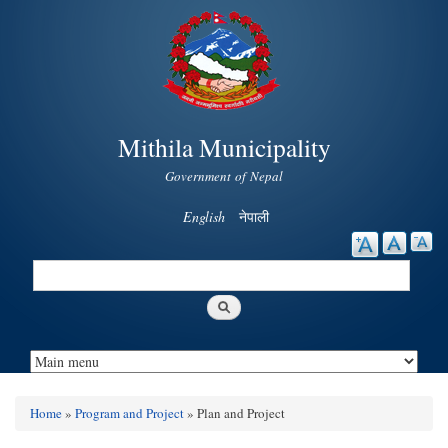
Skip to
main
content
Mithila Municipality
Government of Nepal
English
नेपाली
Search
Search form
Home
»
Program and Project
» Plan and Project
You are here