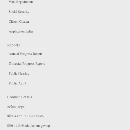
Vital Registration
Social Security
Citizen Charter
Application Letter
Reports
Annual Progress Report
Trimester Progress Report
Public Hearing
Public Audit
Contact Details
ढल्केवर, धनुषा
फोन: +९७७ ,०४१-५६००४६
ईमेल :
info@mithilamun.gov.np