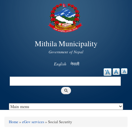
Skip to
main
content
Mithila Municipality
Government of Nepal
English
नेपाली
Search
Search form
Home
»
eGov services
» Social Security
You are here