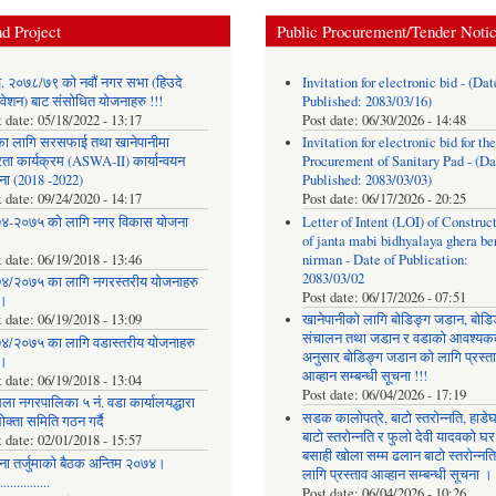
d Project
Public Procurement/Tender Noti
. २०७८/७९ को नवौं नगर सभा (हिउदे
Invitation for electronic bid - (Dat
वेशन) बाट संसोधित योजनाहरु !!!
Published: 2083/03/16)
t date:
05/18/2022 - 13:17
Post date:
06/30/2026 - 14:48
का लागि सरसफाई तथा खानेपानीमा
Invitation for electronic bid for the
रता कार्यक्रम (ASWA-II) कार्यान्वयन
Procurement of Sanitary Pad - (Da
ना (2018 -2022)
Published: 2083/03/03)
t date:
09/24/2020 - 14:17
Post date:
06/17/2026 - 20:25
४-२०७५ को लागि नगर विकास योजना
Letter of Intent (LOI) of Construc
of janta mabi bidhyalaya ghera be
t date:
06/19/2018 - 13:46
nirman - Date of Publication:
2083/03/02
४/२०७५ का लागि नगरस्तरीय योजनाहरु
Post date:
06/17/2026 - 07:51
।
t date:
06/19/2018 - 13:09
खानेपानीको लागि बोडिङ्ग जडान, बोडि
संचालन तथा जडान र वडाको आवश्यक
४/२०७५ का लागि वडास्तरीय योजनाहरु
अनुसार बोडिङ्ग जडान को लागि प्रस्त
।
आव्हान सम्बन्धी सूचना !!!
t date:
06/19/2018 - 13:04
Post date:
06/04/2026 - 17:19
ला नगरपालिका ५ नं. वडा कार्यालयद्धारा
सडक कालोपत्रे, बाटो स्तरोन्नति, हाडे
क्ता समिति गठन गर्दै
बाटो स्तरोन्नति र फुलो देवी यादवको घर
t date:
02/01/2018 - 15:57
बसाही खोला सम्म ढलान बाटो स्तरोन्नत
ना तर्जुमाकाे बैठक अन्तिम २०७४।
लागि प्रस्ताव आव्हान सम्बन्धी सूचना ।
..............
Post date:
06/04/2026 - 10:26