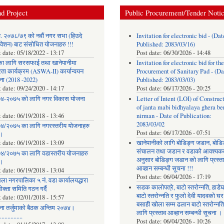
d Project
Public Procurement/Tender Noti
. २०७८/७९ को नवौं नगर सभा (हिउदे
Invitation for electronic bid - (Dat
वेशन) बाट संसोधित योजनाहरु !!!
Published: 2083/03/16)
t date:
05/18/2022 - 13:17
Post date:
06/30/2026 - 14:48
का लागि सरसफाई तथा खानेपानीमा
Invitation for electronic bid for the
रता कार्यक्रम (ASWA-II) कार्यान्वयन
Procurement of Sanitary Pad - (Da
ना (2018 -2022)
Published: 2083/03/03)
t date:
09/24/2020 - 14:17
Post date:
06/17/2026 - 20:25
४-२०७५ को लागि नगर विकास योजना
Letter of Intent (LOI) of Construc
of janta mabi bidhyalaya ghera be
t date:
06/19/2018 - 13:46
nirman - Date of Publication:
2083/03/02
४/२०७५ का लागि नगरस्तरीय योजनाहरु
Post date:
06/17/2026 - 07:51
।
t date:
06/19/2018 - 13:09
खानेपानीको लागि बोडिङ्ग जडान, बोडि
संचालन तथा जडान र वडाको आवश्यक
४/२०७५ का लागि वडास्तरीय योजनाहरु
अनुसार बोडिङ्ग जडान को लागि प्रस्त
।
आव्हान सम्बन्धी सूचना !!!
t date:
06/19/2018 - 13:04
Post date:
06/04/2026 - 17:19
ला नगरपालिका ५ नं. वडा कार्यालयद्धारा
सडक कालोपत्रे, बाटो स्तरोन्नति, हाडे
क्ता समिति गठन गर्दै
बाटो स्तरोन्नति र फुलो देवी यादवको घर
t date:
02/01/2018 - 15:57
बसाही खोला सम्म ढलान बाटो स्तरोन्नत
ना तर्जुमाकाे बैठक अन्तिम २०७४।
लागि प्रस्ताव आव्हान सम्बन्धी सूचना ।
..............
Post date:
06/04/2026 - 10:26