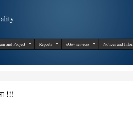
Skip to
main
ality
content
am and Project
Reports
eGov services
Notices and Info
ा !!!