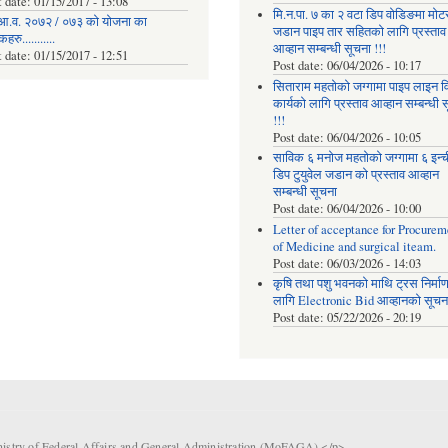
t date:
01/15/2017 - 13:08
मि.न.पा. ७ का २ वटा डिप वोडिङमा मोट
आ.व. २०७२ / ०७३ को योजना का
जडान पाइप तार सहितको लागि प्रस्ताव
रु...........
आव्हान सम्बन्धी सूचना !!!
t date:
01/15/2017 - 12:51
Post date:
06/04/2026 - 10:17
सिताराम महतोको जग्गामा पाइप लाइन वि
कार्यको लागि प्रस्ताव आव्हान सम्बन्धी 
!!!
Post date:
06/04/2026 - 10:05
साविक ६ मनोज महतोको जग्गामा ६ इन्
डिप टुयुवेल जडान को प्रस्ताव आव्हान
सम्बन्धी सूचना
Post date:
06/04/2026 - 10:00
Letter of acceptance for Procurem
of Medicine and surgical iteam.
Post date:
06/03/2026 - 14:03
कृषि तथा पशु भवनको माथि ट्रस निर्मा
लागि Electronic Bid आव्हानको सूचना
Post date:
05/22/2026 - 20:19
nistry of Federal Affairs and General Administration (MoFAGA).</p>