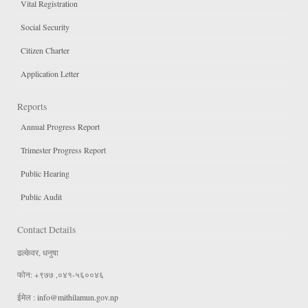
Vital Registration
Social Security
Citizen Charter
Application Letter
Reports
Annual Progress Report
Trimester Progress Report
Public Hearing
Public Audit
Contact Details
ढल्केवर, धनुषा
फोन: +९७७ ,०४१-५६००४६
ईमेल :
info@mithilamun.gov.np