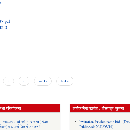
५
०७५.pdf
ित !!!
3
4
next ›
last »
तथा परियोजना
सार्वजनिक खरीद / बोलपत्र सूचना
. २०७८/७९ को नवौं नगर सभा (हिउदे
Invitation for electronic bid - (Dat
वेशन) बाट संसोधित योजनाहरु !!!
Published: 2083/03/16)