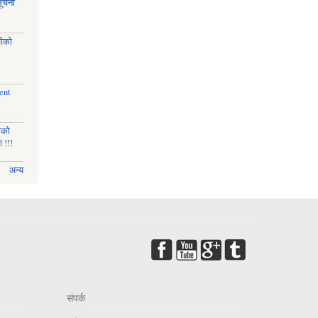
सूचना
चीको
ent
णको
 !!!
अन्य
संपर्क