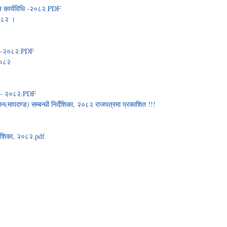
ापन कार्यविधि -२०८२.PDF
२०८२ ।
िधि -२०८२.PDF
 २०८२
िधि - २०८२.PDF
मन(मापदण्ड) सम्बन्धी निर्देशिका, २०८२ राजपत्रमा प्रकाशित !!!
र्देशिका, २०८२.pdf