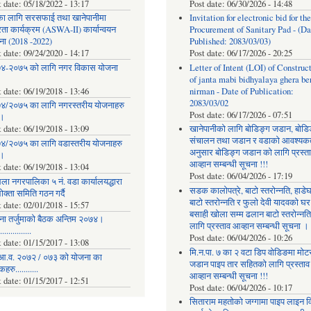
t date:
05/18/2022 - 13:17
Post date:
06/30/2026 - 14:48
का लागि सरसफाई तथा खानेपानीमा
Invitation for electronic bid for the
रता कार्यक्रम (ASWA-II) कार्यान्वयन
Procurement of Sanitary Pad - (Da
ना (2018 -2022)
Published: 2083/03/03)
t date:
09/24/2020 - 14:17
Post date:
06/17/2026 - 20:25
४-२०७५ को लागि नगर विकास योजना
Letter of Intent (LOI) of Construc
of janta mabi bidhyalaya ghera be
t date:
06/19/2018 - 13:46
nirman - Date of Publication:
2083/03/02
४/२०७५ का लागि नगरस्तरीय योजनाहरु
Post date:
06/17/2026 - 07:51
।
t date:
06/19/2018 - 13:09
खानेपानीको लागि बोडिङ्ग जडान, बोडि
संचालन तथा जडान र वडाको आवश्यक
४/२०७५ का लागि वडास्तरीय योजनाहरु
अनुसार बोडिङ्ग जडान को लागि प्रस्त
।
आव्हान सम्बन्धी सूचना !!!
t date:
06/19/2018 - 13:04
Post date:
06/04/2026 - 17:19
ला नगरपालिका ५ नं. वडा कार्यालयद्धारा
सडक कालोपत्रे, बाटो स्तरोन्नति, हाडे
क्ता समिति गठन गर्दै
बाटो स्तरोन्नति र फुलो देवी यादवको घर
t date:
02/01/2018 - 15:57
बसाही खोला सम्म ढलान बाटो स्तरोन्नत
ना तर्जुमाकाे बैठक अन्तिम २०७४।
लागि प्रस्ताव आव्हान सम्बन्धी सूचना ।
..............
Post date:
06/04/2026 - 10:26
t date:
01/15/2017 - 13:08
मि.न.पा. ७ का २ वटा डिप वोडिङमा मोट
आ.व. २०७२ / ०७३ को योजना का
जडान पाइप तार सहितको लागि प्रस्ताव
रु...........
आव्हान सम्बन्धी सूचना !!!
t date:
01/15/2017 - 12:51
Post date:
06/04/2026 - 10:17
सिताराम महतोको जग्गामा पाइप लाइन वि