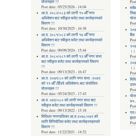
योजनाहरु !!!
Pos
Post date:
05/25/2026 - 14:04
सबै
आ.व. २०८२/०८३ को लागी १५ औँ नगर
तिब्
अधिवेशन बाट स्वीकृत बजेट तथा कार्यक्रमको
योज
विवरण !!!
Pos
Post date:
10/30/2025 - 16:38
२०७
आ.व. २०८१/०८२ को लागी १४ औँ नगर
बैंक
अधिवेशन बाट स्वीकृत बजेट तथा कार्यक्रमको
Pos
विवरण !!!
२०७
Post date:
09/09/2024 - 15:44
।।
आ.व. २०८०/०८१ को लागी १२ औँ नगर सभा
Pos
बाट स्वीकृत बजेट तथा कार्यक्रमको विवरण
२०७
!!!
।।
Post date:
09/13/2023 - 16:47
Pos
आ.व. २०७९/८० को लागि नगर सभा -२०७९
मिथि
को ११ औँ (हिँउदे अधिवेशन) बाट संसोधित
उपभो
योजनाहरु !!!
Pos
Post date:
05/24/2023 - 17:43
याेज
आ.व. ०७९/०८० को लागी नगर सभा बाट
७५...
स्वीकृत बजेट तथा कार्यक्रमको विवरण !!!
Pos
Post date:
09/13/2022 - 15:18
गत 
मिथिला नगरपालिका आ.व.२०७८/०७९ को
झलकह
लागि विनियोजित बजेट तथा कार्यक्रमहरुको
Pos
विवरण !!!
Post date:
11/22/2021 - 14:52