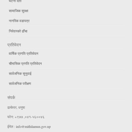
घटना दर्ता
सामाजिक सुरक्षा
नागरिक वडापत्र
निवेदनको ढाँचा
प्रतिवेदन
वार्षिक प्रगति प्रतिवेदन
चौमासिक प्रगति प्रतिवेदन
सार्वजनिक सुनुवाई
सार्वजनिक परीक्षण
संपर्क
ढल्केवर, धनुषा
फोन: +९७७ ,०४१-५६००४६
ईमेल :
info@mithilamun.gov.np