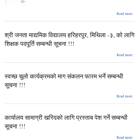
ab
Read more
राष्
आधार
श्री जनता माद्यमिक विद्यालय हरिहरपुर, मिथिला -३, को लागि
विद
केमली
शिक्षक पदपूर्ति सम्बन्धी सूचना !!!
मि
-७
ab
Read more
विज
सम्ब
ज
माद्
स्वच्छ चुलो कार्यक्रमको माग संकलन फारम भर्ने सम्बन्धी
विद्
हरिहर
सूचना !!!
मि
-३
Read more
स्वच
शि
कार्य
पदप
माग 
सम्
कार्यालय सामाग्री खरिदको लागि प्रस्ताब पेश गर्ने सम्बन्धी
फार
स
स
सूचना !!!
सूच
ab
Read more