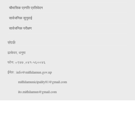
चौमासिक प्रगति प्रतिवेदन
सार्वजनिक सुनुवाई
सार्वजनिक परीक्षण
संपर्क
ढल्केवर, धनुषा
फोन: +९७७ ,०४१-५६००४६
ईमेल :
info@mithilamun.gov.np
mithilamunicipality81@gmail.com
ito.mithilamun@gmail.com