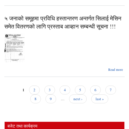
कार्य
सामा
खरि
५ जनाको समूहमा प्रविधि हस्तान्तरण अन्तर्गत सिलाई मेसिन
ल
प्रस
समेत वितरणको लागि प्रस्ताब आव्हान सम्बन्धी सूचना !!!
पेश ग
सम्ब
सू
abo
Read more
ज
स
प
हस्ता
1
2
3
4
5
6
7
अन
Pages
8
9
…
next ›
last »
वित
प्
बजेट तथा कार्यक्रम
आ