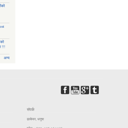
चीको
ent
णको
 !!!
अन्य
संपर्क
ढल्केवर, धनुषा