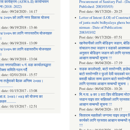
रता कार्यक्रम (ASWA-II) कार्यान्वयन
Procurement of Sanitary Pad - (Da
ना (2018 -2022)
Published: 2083/03/03)
t date:
09/24/2020 - 14:17
Post date:
06/17/2026 - 20:25
४-२०७५ को लागि नगर विकास योजना
Letter of Intent (LOI) of Construc
of janta mabi bidhyalaya ghera be
t date:
06/19/2018 - 13:46
nirman - Date of Publication:
2083/03/02
४/२०७५ का लागि नगरस्तरीय योजनाहरु
Post date:
06/17/2026 - 07:51
।
t date:
06/19/2018 - 13:09
खानेपानीको लागि बोडिङ्ग जडान, बोडि
संचालन तथा जडान र वडाको आवश्यक
४/२०७५ का लागि वडास्तरीय योजनाहरु
अनुसार बोडिङ्ग जडान को लागि प्रस्त
।
आव्हान सम्बन्धी सूचना !!!
t date:
06/19/2018 - 13:04
Post date:
06/04/2026 - 17:19
ला नगरपालिका ५ नं. वडा कार्यालयद्धारा
सडक कालोपत्रे, बाटो स्तरोन्नति, हाडे
क्ता समिति गठन गर्दै
बाटो स्तरोन्नति र फुलो देवी यादवको घर
t date:
02/01/2018 - 15:57
बसाही खोला सम्म ढलान बाटो स्तरोन्नत
ना तर्जुमाकाे बैठक अन्तिम २०७४।
लागि प्रस्ताव आव्हान सम्बन्धी सूचना ।
..............
Post date:
06/04/2026 - 10:26
t date:
01/15/2017 - 13:08
मि.न.पा. ७ का २ वटा डिप वोडिङमा मोट
आ.व. २०७२ / ०७३ को योजना का
जडान पाइप तार सहितको लागि प्रस्ताव
रु...........
आव्हान सम्बन्धी सूचना !!!
t date:
01/15/2017 - 12:51
Post date:
06/04/2026 - 10:17
सिताराम महतोको जग्गामा पाइप लाइन वि
कार्यको लागि प्रस्ताव आव्हान सम्बन्धी 
!!!