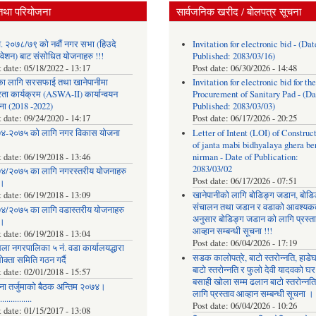
तथा परियोजना
सार्वजनिक खरीद / बोलपत्र सूचना
. २०७८/७९ को नवौं नगर सभा (हिउदे
Invitation for electronic bid - (Dat
वेशन) बाट संसोधित योजनाहरु !!!
Published: 2083/03/16)
t date:
05/18/2022 - 13:17
Post date:
06/30/2026 - 14:48
का लागि सरसफाई तथा खानेपानीमा
Invitation for electronic bid for the
रता कार्यक्रम (ASWA-II) कार्यान्वयन
Procurement of Sanitary Pad - (Da
ना (2018 -2022)
Published: 2083/03/03)
t date:
09/24/2020 - 14:17
Post date:
06/17/2026 - 20:25
४-२०७५ को लागि नगर विकास योजना
Letter of Intent (LOI) of Construc
of janta mabi bidhyalaya ghera be
t date:
06/19/2018 - 13:46
nirman - Date of Publication:
2083/03/02
४/२०७५ का लागि नगरस्तरीय योजनाहरु
Post date:
06/17/2026 - 07:51
।
t date:
06/19/2018 - 13:09
खानेपानीको लागि बोडिङ्ग जडान, बोडि
संचालन तथा जडान र वडाको आवश्यक
४/२०७५ का लागि वडास्तरीय योजनाहरु
अनुसार बोडिङ्ग जडान को लागि प्रस्त
।
आव्हान सम्बन्धी सूचना !!!
t date:
06/19/2018 - 13:04
Post date:
06/04/2026 - 17:19
ला नगरपालिका ५ नं. वडा कार्यालयद्धारा
सडक कालोपत्रे, बाटो स्तरोन्नति, हाडे
क्ता समिति गठन गर्दै
बाटो स्तरोन्नति र फुलो देवी यादवको घर
t date:
02/01/2018 - 15:57
बसाही खोला सम्म ढलान बाटो स्तरोन्नत
ना तर्जुमाकाे बैठक अन्तिम २०७४।
लागि प्रस्ताव आव्हान सम्बन्धी सूचना ।
..............
Post date:
06/04/2026 - 10:26
t date:
01/15/2017 - 13:08