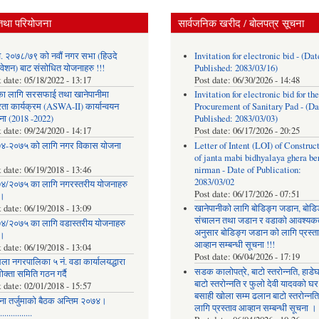
तथा परियोजना
सार्वजनिक खरीद / बोलपत्र सूचना
. २०७८/७९ को नवौं नगर सभा (हिउदे
Invitation for electronic bid - (Dat
वेशन) बाट संसोधित योजनाहरु !!!
Published: 2083/03/16)
t date:
05/18/2022 - 13:17
Post date:
06/30/2026 - 14:48
का लागि सरसफाई तथा खानेपानीमा
Invitation for electronic bid for the
रता कार्यक्रम (ASWA-II) कार्यान्वयन
Procurement of Sanitary Pad - (Da
ना (2018 -2022)
Published: 2083/03/03)
t date:
09/24/2020 - 14:17
Post date:
06/17/2026 - 20:25
४-२०७५ को लागि नगर विकास योजना
Letter of Intent (LOI) of Construc
of janta mabi bidhyalaya ghera be
t date:
06/19/2018 - 13:46
nirman - Date of Publication:
2083/03/02
४/२०७५ का लागि नगरस्तरीय योजनाहरु
Post date:
06/17/2026 - 07:51
।
t date:
06/19/2018 - 13:09
खानेपानीको लागि बोडिङ्ग जडान, बोडि
संचालन तथा जडान र वडाको आवश्यक
४/२०७५ का लागि वडास्तरीय योजनाहरु
अनुसार बोडिङ्ग जडान को लागि प्रस्त
।
आव्हान सम्बन्धी सूचना !!!
t date:
06/19/2018 - 13:04
Post date:
06/04/2026 - 17:19
ला नगरपालिका ५ नं. वडा कार्यालयद्धारा
सडक कालोपत्रे, बाटो स्तरोन्नति, हाडे
क्ता समिति गठन गर्दै
बाटो स्तरोन्नति र फुलो देवी यादवको घर
t date:
02/01/2018 - 15:57
बसाही खोला सम्म ढलान बाटो स्तरोन्नत
ना तर्जुमाकाे बैठक अन्तिम २०७४।
लागि प्रस्ताव आव्हान सम्बन्धी सूचना ।
..............