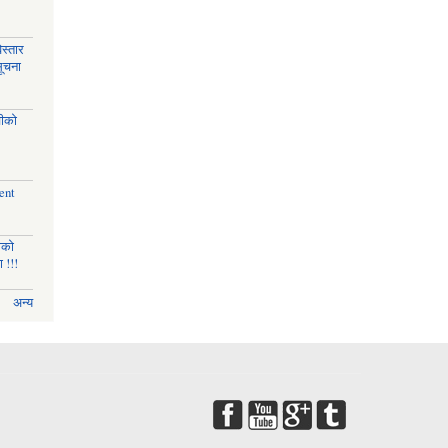
स्तार
सूचना
चीको
ent
णको
 !!!
अन्य