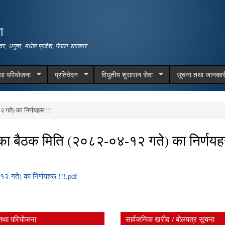
Skip to
main
ा
content
वर, धनुषा, मधेश प्रदेश, नेपाल सरकार
तथा परियोजना
प्रतिवेदन
विधुतीय शुसासन सेवा
सूचना तथा जानकार
गते) का निर्णयहरू !!!
का बैठक मिति (२०८२-०४-१२ गते) का निर्णयहर
 गते) का निर्णयहरू !!!.pdf
तथा परियोजना
सार्वजनिक खरीद / बोलपत्र सूचना