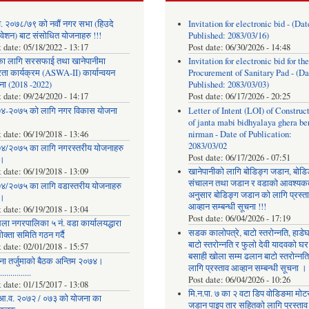
. २०७८/७९ को नवौं नगर सभा (हिउदे
Invitation for electronic bid - (Dat
वेशन) बाट संसोधित योजनाहरु !!!
Published: 2083/03/16)
t date:
05/18/2022 - 13:17
Post date:
06/30/2026 - 14:48
का लागि सरसफाई तथा खानेपानीमा
Invitation for electronic bid for the
रता कार्यक्रम (ASWA-II) कार्यान्वयन
Procurement of Sanitary Pad - (Da
ना (2018 -2022)
Published: 2083/03/03)
t date:
09/24/2020 - 14:17
Post date:
06/17/2026 - 20:25
४-२०७५ को लागि नगर विकास योजना
Letter of Intent (LOI) of Construc
of janta mabi bidhyalaya ghera be
t date:
06/19/2018 - 13:46
nirman - Date of Publication:
2083/03/02
४/२०७५ का लागि नगरस्तरीय योजनाहरु
Post date:
06/17/2026 - 07:51
।
t date:
06/19/2018 - 13:09
खानेपानीको लागि बोडिङ्ग जडान, बोडि
संचालन तथा जडान र वडाको आवश्यक
४/२०७५ का लागि वडास्तरीय योजनाहरु
अनुसार बोडिङ्ग जडान को लागि प्रस्त
।
आव्हान सम्बन्धी सूचना !!!
t date:
06/19/2018 - 13:04
Post date:
06/04/2026 - 17:19
ला नगरपालिका ५ नं. वडा कार्यालयद्धारा
सडक कालोपत्रे, बाटो स्तरोन्नति, हाडे
क्ता समिति गठन गर्दै
बाटो स्तरोन्नति र फुलो देवी यादवको घर
t date:
02/01/2018 - 15:57
बसाही खोला सम्म ढलान बाटो स्तरोन्नत
ना तर्जुमाकाे बैठक अन्तिम २०७४।
लागि प्रस्ताव आव्हान सम्बन्धी सूचना ।
..............
Post date:
06/04/2026 - 10:26
t date:
01/15/2017 - 13:08
मि.न.पा. ७ का २ वटा डिप वोडिङमा मोट
आ.व. २०७२ / ०७३ को योजना का
जडान पाइप तार सहितको लागि प्रस्ताव