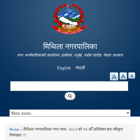
Skip to
main
content
मिथिला नगरपालिका
नगर कार्यपालिकाको कार्यालय, ढल्केवर, धनुषा, मधेश प्रदेश, नेपाल सरकार
English
नेपाली
Search
Search form
Home
» मिथिला नगरपालिका नगर सभा- २०८२ को १५ औँ अधिवेशन बाट स्वीकृत
You are here
निर्णयहरु !!!