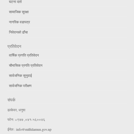
घटना दर्ता
सामाजिक सुरक्षा
नागरिक वडापत्र
निवेदनको ढाँचा
प्रतिवेदन
वार्षिक प्रगति प्रतिवेदन
चौमासिक प्रगति प्रतिवेदन
सार्वजनिक सुनुवाई
सार्वजनिक परीक्षण
संपर्क
ढल्केवर, धनुषा
फोन: +९७७ ,०४१-५६००४६
ईमेल :
info@mithilamun.gov.np