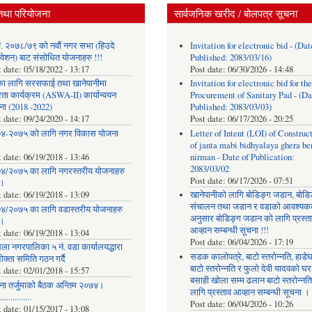
तथा परियोजना
सार्वजनिक खरीद / बोलपत्र सूचना
. २०७८/७९ को नवौं नगर सभा (हिउदे
Invitation for electronic bid - (Dat
वेशन) बाट संसोधित योजनाहरु !!!
Published: 2083/03/16)
t date:
05/18/2022 - 13:17
Post date:
06/30/2026 - 14:48
का लागि सरसफाई तथा खानेपानीमा
Invitation for electronic bid for the
रता कार्यक्रम (ASWA-II) कार्यान्वयन
Procurement of Sanitary Pad - (Da
ना (2018 -2022)
Published: 2083/03/03)
t date:
09/24/2020 - 14:17
Post date:
06/17/2026 - 20:25
४-२०७५ को लागि नगर विकास योजना
Letter of Intent (LOI) of Construc
of janta mabi bidhyalaya ghera be
t date:
06/19/2018 - 13:46
nirman - Date of Publication:
2083/03/02
४/२०७५ का लागि नगरस्तरीय योजनाहरु
Post date:
06/17/2026 - 07:51
।
t date:
06/19/2018 - 13:09
खानेपानीको लागि बोडिङ्ग जडान, बोडि
संचालन तथा जडान र वडाको आवश्यक
४/२०७५ का लागि वडास्तरीय योजनाहरु
अनुसार बोडिङ्ग जडान को लागि प्रस्त
।
आव्हान सम्बन्धी सूचना !!!
t date:
06/19/2018 - 13:04
Post date:
06/04/2026 - 17:19
ला नगरपालिका ५ नं. वडा कार्यालयद्धारा
सडक कालोपत्रे, बाटो स्तरोन्नति, हाडे
क्ता समिति गठन गर्दै
बाटो स्तरोन्नति र फुलो देवी यादवको घर
t date:
02/01/2018 - 15:57
बसाही खोला सम्म ढलान बाटो स्तरोन्नत
ना तर्जुमाकाे बैठक अन्तिम २०७४।
लागि प्रस्ताव आव्हान सम्बन्धी सूचना ।
..............
Post date:
06/04/2026 - 10:26
t date:
01/15/2017 - 13:08