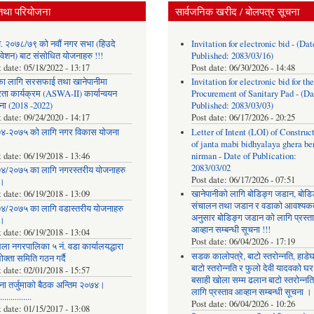
तथा परियोजना
सार्वजनिक खरीद / बोलपत्र सूचना
. २०७८/७९ को नवौं नगर सभा (हिउदे
Invitation for electronic bid - (Dat
वेशन) बाट संसोधित योजनाहरु !!!
Published: 2083/03/16)
t date:
05/18/2022 - 13:17
Post date:
06/30/2026 - 14:48
का लागि सरसफाई तथा खानेपानीमा
Invitation for electronic bid for the
रता कार्यक्रम (ASWA-II) कार्यान्वयन
Procurement of Sanitary Pad - (Da
ना (2018 -2022)
Published: 2083/03/03)
t date:
09/24/2020 - 14:17
Post date:
06/17/2026 - 20:25
४-२०७५ को लागि नगर विकास योजना
Letter of Intent (LOI) of Construc
of janta mabi bidhyalaya ghera be
t date:
06/19/2018 - 13:46
nirman - Date of Publication:
2083/03/02
४/२०७५ का लागि नगरस्तरीय योजनाहरु
Post date:
06/17/2026 - 07:51
।
t date:
06/19/2018 - 13:09
खानेपानीको लागि बोडिङ्ग जडान, बोडि
संचालन तथा जडान र वडाको आवश्यक
४/२०७५ का लागि वडास्तरीय योजनाहरु
अनुसार बोडिङ्ग जडान को लागि प्रस्त
।
आव्हान सम्बन्धी सूचना !!!
t date:
06/19/2018 - 13:04
Post date:
06/04/2026 - 17:19
ला नगरपालिका ५ नं. वडा कार्यालयद्धारा
सडक कालोपत्रे, बाटो स्तरोन्नति, हाडे
क्ता समिति गठन गर्दै
बाटो स्तरोन्नति र फुलो देवी यादवको घर
t date:
02/01/2018 - 15:57
बसाही खोला सम्म ढलान बाटो स्तरोन्नत
ना तर्जुमाकाे बैठक अन्तिम २०७४।
लागि प्रस्ताव आव्हान सम्बन्धी सूचना ।
..............
Post date:
06/04/2026 - 10:26
t date:
01/15/2017 - 13:08