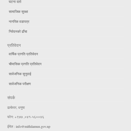
घटना दर्ता
सामाजिक सुरक्षा
नागरिक वडापत्र
निवेदनको ढाँचा
प्रतिवेदन
वार्षिक प्रगति प्रतिवेदन
चौमासिक प्रगति प्रतिवेदन
सार्वजनिक सुनुवाई
सार्वजनिक परीक्षण
संपर्क
ढल्केवर, धनुषा
फोन: +९७७ ,०४१-५६००४६
ईमेल :
info@mithilamun.gov.np