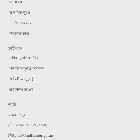
घटना दर्ता
सामाजिक सुरक्षा
नागरिक वडापत्र
निवेदनको ढाँचा
प्रतिवेदन
वार्षिक प्रगति प्रतिवेदन
चौमासिक प्रगति प्रतिवेदन
सार्वजनिक सुनुवाई
सार्वजनिक परीक्षण
संपर्क
ढल्केवर, धनुषा
फोन: +९७७ ,०४१-५६००४६
ईमेल :
info@mithilamun.gov.np