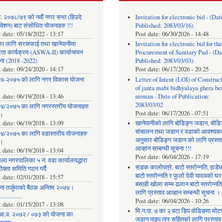
. २०७८/७९ को नवौं नगर सभा (हिउदे
Invitation for electronic bid - (Dat
वेशन) बाट संसोधित योजनाहरु !!!
Published: 2083/03/16)
t date:
05/18/2022 - 13:17
Post date:
06/30/2026 - 14:48
का लागि सरसफाई तथा खानेपानीमा
Invitation for electronic bid for the
रता कार्यक्रम (ASWA-II) कार्यान्वयन
Procurement of Sanitary Pad - (Da
ना (2018 -2022)
Published: 2083/03/03)
t date:
09/24/2020 - 14:17
Post date:
06/17/2026 - 20:25
४-२०७५ को लागि नगर विकास योजना
Letter of Intent (LOI) of Construc
of janta mabi bidhyalaya ghera be
t date:
06/19/2018 - 13:46
nirman - Date of Publication:
2083/03/02
४/२०७५ का लागि नगरस्तरीय योजनाहरु
Post date:
06/17/2026 - 07:51
।
t date:
06/19/2018 - 13:09
खानेपानीको लागि बोडिङ्ग जडान, बोडि
संचालन तथा जडान र वडाको आवश्यक
४/२०७५ का लागि वडास्तरीय योजनाहरु
अनुसार बोडिङ्ग जडान को लागि प्रस्त
।
आव्हान सम्बन्धी सूचना !!!
t date:
06/19/2018 - 13:04
Post date:
06/04/2026 - 17:19
ला नगरपालिका ५ नं. वडा कार्यालयद्धारा
सडक कालोपत्रे, बाटो स्तरोन्नति, हाडे
क्ता समिति गठन गर्दै
बाटो स्तरोन्नति र फुलो देवी यादवको घर
t date:
02/01/2018 - 15:57
बसाही खोला सम्म ढलान बाटो स्तरोन्नत
ना तर्जुमाकाे बैठक अन्तिम २०७४।
लागि प्रस्ताव आव्हान सम्बन्धी सूचना ।
..............
Post date:
06/04/2026 - 10:26
t date:
01/15/2017 - 13:08
मि.न.पा. ७ का २ वटा डिप वोडिङमा मोट
आ.व. २०७२ / ०७३ को योजना का
जडान पाइप तार सहितको लागि प्रस्ताव