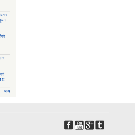
स्तार
सूचना
चीको
ent
णको
 !!!
अन्य