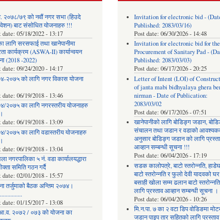
. २०७८/७९ को नवौं नगर सभा (हिउदे
Invitation for electronic bid - (Dat
वेशन) बाट संसोधित योजनाहरु !!!
Published: 2083/03/16)
t date:
05/18/2022 - 13:17
Post date:
06/30/2026 - 14:48
का लागि सरसफाई तथा खानेपानीमा
Invitation for electronic bid for the
रता कार्यक्रम (ASWA-II) कार्यान्वयन
Procurement of Sanitary Pad - (Da
ना (2018 -2022)
Published: 2083/03/03)
t date:
09/24/2020 - 14:17
Post date:
06/17/2026 - 20:25
४-२०७५ को लागि नगर विकास योजना
Letter of Intent (LOI) of Construc
of janta mabi bidhyalaya ghera be
t date:
06/19/2018 - 13:46
nirman - Date of Publication:
2083/03/02
४/२०७५ का लागि नगरस्तरीय योजनाहरु
Post date:
06/17/2026 - 07:51
।
t date:
06/19/2018 - 13:09
खानेपानीको लागि बोडिङ्ग जडान, बोडि
संचालन तथा जडान र वडाको आवश्यक
४/२०७५ का लागि वडास्तरीय योजनाहरु
अनुसार बोडिङ्ग जडान को लागि प्रस्त
।
आव्हान सम्बन्धी सूचना !!!
t date:
06/19/2018 - 13:04
Post date:
06/04/2026 - 17:19
ला नगरपालिका ५ नं. वडा कार्यालयद्धारा
सडक कालोपत्रे, बाटो स्तरोन्नति, हाडे
क्ता समिति गठन गर्दै
बाटो स्तरोन्नति र फुलो देवी यादवको घर
t date:
02/01/2018 - 15:57
बसाही खोला सम्म ढलान बाटो स्तरोन्नत
ना तर्जुमाकाे बैठक अन्तिम २०७४।
लागि प्रस्ताव आव्हान सम्बन्धी सूचना ।
..............
Post date:
06/04/2026 - 10:26
t date:
01/15/2017 - 13:08
मि.न.पा. ७ का २ वटा डिप वोडिङमा मोट
आ.व. २०७२ / ०७३ को योजना का
जडान पाइप तार सहितको लागि प्रस्ताव