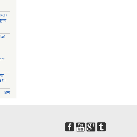
स्तार
सूचना
चीको
ent
णको
 !!!
अन्य