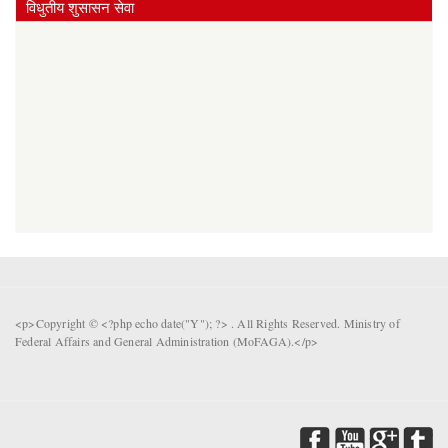
विधुतीय शुसासन सेवा
<p>Copyright © <?php echo date("Y"); ?> . All Rights Reserved. Ministry of
Federal Affairs and General Administration (MoFAGA).</p>